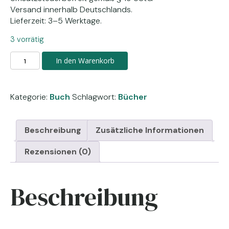
Versand innerhalb Deutschlands.
Lieferzeit: 3–5 Werktage.
3 vorrätig
Darauf
In den Warenkorb
war
ich
nicht
Kategorie:
Buch
Schlagwort:
Bücher
vorbereitet
-
Taschenbuch
Beschreibung
Zusätzliche Informationen
Menge
Rezensionen (0)
Beschreibung